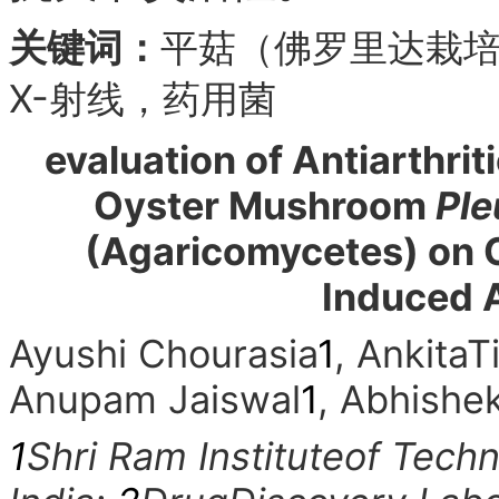
关键词：
平菇（佛罗里达栽
X-射线，药用菌
e
valuation of Antiarthrit
Oyster Mushroom
Ple
(Agaricomycetes) on 
Induced A
Ayushi Chourasia
1
, AnkitaT
Anupam Jaiswal
1
, Abhishe
1
Shri Ram Instituteof Tech