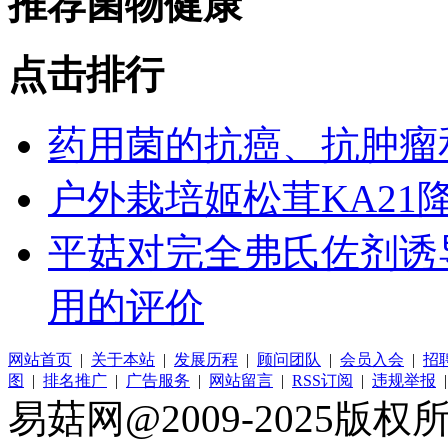
推荐菌物健康
点击排行
药用菌的抗癌、抗肿瘤
户外栽培姬松茸KA2
平菇对完全弗氏佐剂诱
用的评价
网站首页
|
关于本站
|
发展历程
|
顾问团队
|
会员入会
|
招
图
|
排名推广
|
广告服务
|
网站留言
|
RSS订阅
|
违规举报
易菇网@2009-2025版权所有