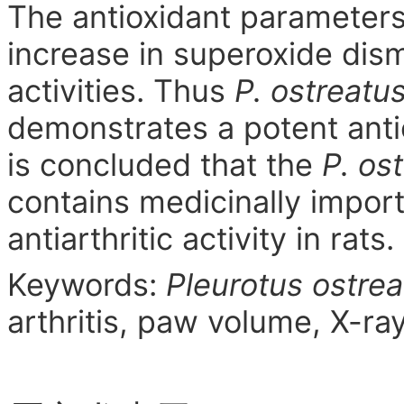
The antioxidant parameters
increase in superoxide dis
activities. Thus
P. ostreatu
demo
nstrates a potent antio
is co
ncluded that the
P. os
co
ntains medicinally im
por
antiarthritic activity in rats.
Keywords:
Pleurotus ostrea
arthritis, paw volume, X-r