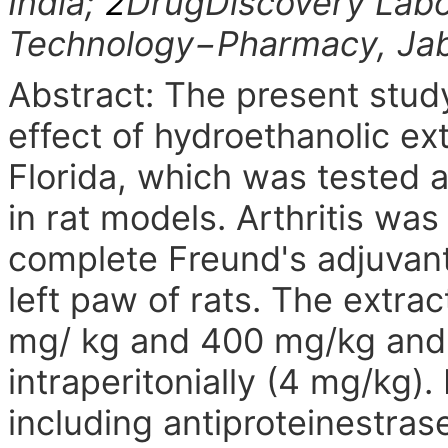
India;
2
DrugDiscovery Labor
Technology−Pharmacy, Jaba
Abstract: The present stud
effect of hydroethanolic ext
Florida, which was tested a
in rat models. Arthritis wa
complete Freund
's adjuvan
left paw of rats. The extra
mg/ kg and 400 mg/kg and 
intraperito
nially (4 mg/kg).
including antiproteinestras