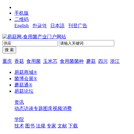
手机版
二维码
English
한글역
日本語
刊登广告
重庆
香菇
食用菌
玉米芯
食用菌菌种
蘑菇
四川
浙江
易菇商城®
菌博会展®
蘑菇通®
易菇论坛
资讯
动态
访谈
专题
图库
视频
消费
学院
技术
图书
法规
专家
文献
下载