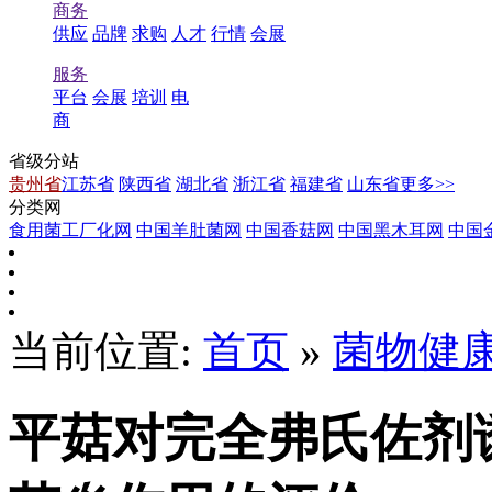
商务
供应
品牌
求购
人才
行情
会展
服务
平台
会展
培训
电
商
省级分站
贵州省
江苏省
陕西省
湖北省
浙江省
福建省
山东省
更多>>
分类网
食用菌工厂化网
中国羊肚菌网
中国香菇网
中国黑木耳网
中国
当前位置:
首页
»
菌物健
平菇对完全弗氏佐剂