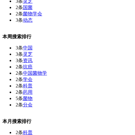
3条
灵芝
2条
国菌
2条
菌物学会
3条
动态
本周搜索排行
3条
中国
3条
灵芝
3条
资讯
2条
抗癌
2条
中国菌物学
2条
学会
2条
科普
2条
药用
5条
菌物
2条
分会
本月搜索排行
2条
科普