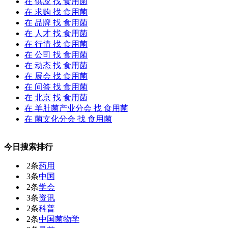
在
供应
找 食用菌
在
求购
找 食用菌
在
品牌
找 食用菌
在
人才
找 食用菌
在
行情
找 食用菌
在
公司
找 食用菌
在
动态
找 食用菌
在
展会
找 食用菌
在
问答
找 食用菌
在
北京
找 食用菌
在
羊肚菌产业分会
找 食用菌
在
菌文化分会
找 食用菌
今日搜索排行
2条
药用
3条
中国
2条
学会
3条
资讯
2条
科普
2条
中国菌物学