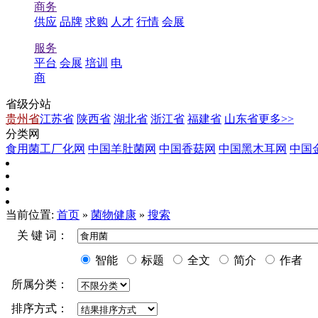
商务
供应
品牌
求购
人才
行情
会展
服务
平台
会展
培训
电
商
省级分站
贵州省
江苏省
陕西省
湖北省
浙江省
福建省
山东省
更多>>
分类网
食用菌工厂化网
中国羊肚菌网
中国香菇网
中国黑木耳网
中国
当前位置:
首页
»
菌物健康
»
搜索
关 键 词：
智能
标题
全文
简介
作者
所属分类：
排序方式：