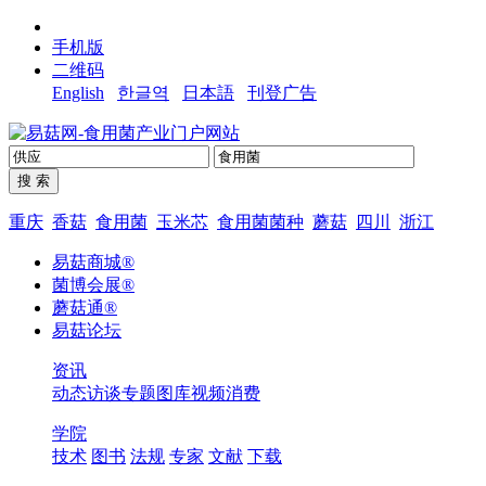
手机版
二维码
English
한글역
日本語
刊登广告
重庆
香菇
食用菌
玉米芯
食用菌菌种
蘑菇
四川
浙江
易菇商城®
菌博会展®
蘑菇通®
易菇论坛
资讯
动态
访谈
专题
图库
视频
消费
学院
技术
图书
法规
专家
文献
下载