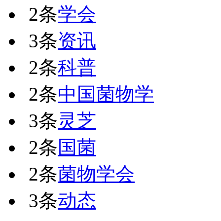
2条
学会
3条
资讯
2条
科普
2条
中国菌物学
3条
灵芝
2条
国菌
2条
菌物学会
3条
动态