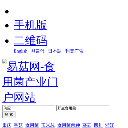
手机版
二维码
English
한글역
日本語
刊登广告
重庆
香菇
食用菌
玉米芯
食用菌菌种
蘑菇
四川
浙江