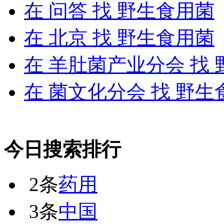
在
问答
找 野生食用菌
在
北京
找 野生食用菌
在
羊肚菌产业分会
找 
在
菌文化分会
找 野生
今日搜索排行
2条
药用
3条
中国