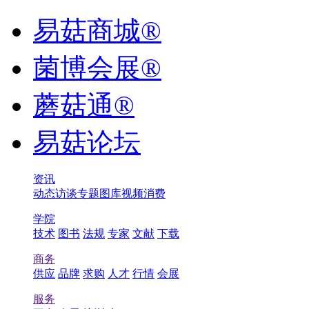
易菇商城®
菌博会展®
蘑菇通®
易菇论坛
资讯
动态
访谈
专题
图库
视频
消费
学院
技术
图书
法规
专家
文献
下载
商务
供应
品牌
求购
人才
行情
会展
服务