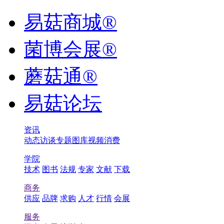
易菇商城®
菌博会展®
蘑菇通®
易菇论坛
资讯
动态
访谈
专题
图库
视频
消费
学院
技术
图书
法规
专家
文献
下载
商务
供应
品牌
求购
人才
行情
会展
服务