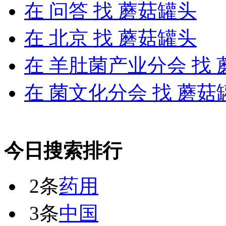
在
问答
找 蘑菇罐头
在
北京
找 蘑菇罐头
在
羊肚菌产业分会
找 
在
菌文化分会
找 蘑菇
今日搜索排行
2条
药用
3条
中国