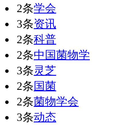
2条
学会
3条
资讯
2条
科普
2条
中国菌物学
3条
灵芝
2条
国菌
2条
菌物学会
3条
动态