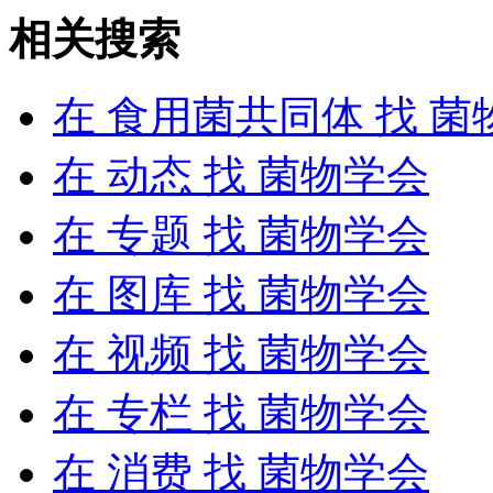
相关搜索
在
食用菌共同体
找 菌
在
动态
找 菌物学会
在
专题
找 菌物学会
在
图库
找 菌物学会
在
视频
找 菌物学会
在
专栏
找 菌物学会
在
消费
找 菌物学会