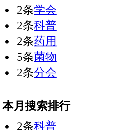
2条
学会
2条
科普
2条
药用
5条
菌物
2条
分会
本月搜索排行
2条
科普