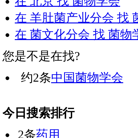
在
北京
找 菌物学会
在
羊肚菌产业分会
找 
在
菌文化分会
找 菌物
您是不是在找?
约
2
条
中国菌物学会
今日搜索排行
2条
药用