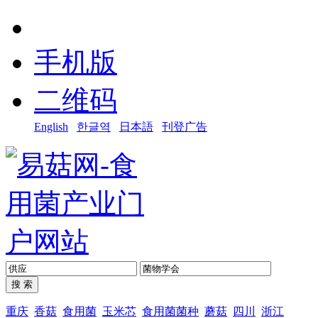
手机版
二维码
English
한글역
日本語
刊登广告
重庆
香菇
食用菌
玉米芯
食用菌菌种
蘑菇
四川
浙江