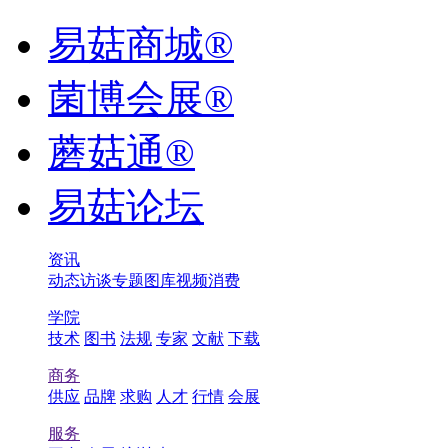
易菇商城®
菌博会展®
蘑菇通®
易菇论坛
资讯
动态
访谈
专题
图库
视频
消费
学院
技术
图书
法规
专家
文献
下载
商务
供应
品牌
求购
人才
行情
会展
服务