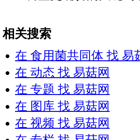
相关搜索
在
食用菌共同体
找 易
在
动态
找 易菇网
在
专题
找 易菇网
在
图库
找 易菇网
在
视频
找 易菇网
在
专栏
找 易菇网