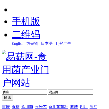
手机版
二维码
English
한글역
日本語
刊登广告
重庆
香菇
食用菌
玉米芯
食用菌菌种
蘑菇
四川
浙江