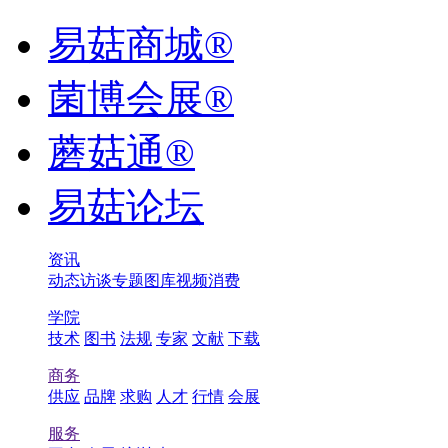
易菇商城®
菌博会展®
蘑菇通®
易菇论坛
资讯
动态
访谈
专题
图库
视频
消费
学院
技术
图书
法规
专家
文献
下载
商务
供应
品牌
求购
人才
行情
会展
服务