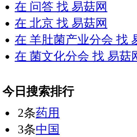
在
问答
找 易菇网
在
北京
找 易菇网
在
羊肚菌产业分会
找 
在
菌文化分会
找 易菇
今日搜索排行
2条
药用
3条
中国