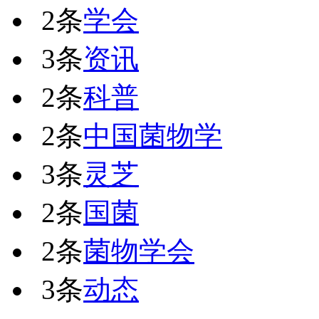
2条
学会
3条
资讯
2条
科普
2条
中国菌物学
3条
灵芝
2条
国菌
2条
菌物学会
3条
动态