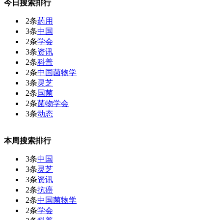
今日搜索排行
2条
药用
3条
中国
2条
学会
3条
资讯
2条
科普
2条
中国菌物学
3条
灵芝
2条
国菌
2条
菌物学会
3条
动态
本周搜索排行
3条
中国
3条
灵芝
3条
资讯
2条
抗癌
2条
中国菌物学
2条
学会