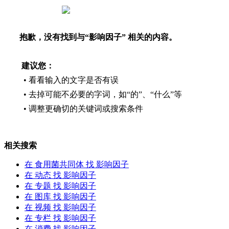
抱歉，没有找到与“
影响因子
” 相关的内容。
建议您：
• 看看输入的文字是否有误
• 去掉可能不必要的字词，如“的”、“什么”等
• 调整更确切的关键词或搜索条件
相关搜索
在
食用菌共同体
找 影响因子
在
动态
找 影响因子
在
专题
找 影响因子
在
图库
找 影响因子
在
视频
找 影响因子
在
专栏
找 影响因子
在
消费
找 影响因子