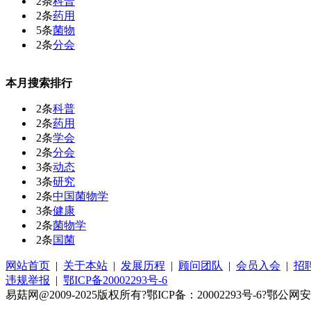
2条
科普
2条
药用
5条
菌物
2条
分会
本月搜索排行
2条
科普
2条
药用
2条
学会
2条
分会
3条
动态
3条
研究
2条
中国菌物学
3条
健康
2条
菌物学
2条
国菌
网站首页
|
关于本站
|
发展历程
|
顾问团队
|
会员入会
|
招
违规举报
|
鄂ICP备20002293号-6
易菇网@2009-2025版权所有?鄂ICP备：20002293号-6?鄂公网安备