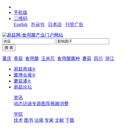
手机版
二维码
English
한글역
日本語
刊登广告
重庆
香菇
食用菌
玉米芯
食用菌菌种
蘑菇
四川
浙江
易菇商城®
菌博会展®
蘑菇通®
易菇论坛
资讯
动态
访谈
专题
图库
视频
消费
学院
技术
图书
法规
专家
文献
下载