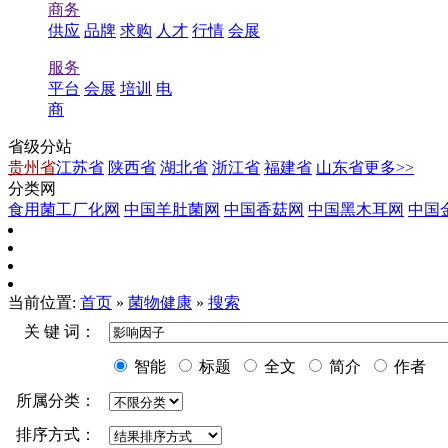
商务
供应
品牌
求购
人才
行情
会展
服务
平台
会展
培训
电
商
省级分站
贵州省
江苏省
陕西省
湖北省
浙江省
福建省
山东省
更多>>
分类网
食用菌工厂化网
中国羊肚菌网
中国香菇网
中国黑木耳网
中国
当前位置:
首页
»
菌物健康
»
搜索
关 键 词：
智能
标题
全文
简介
作者
所属分类：
排序方式：