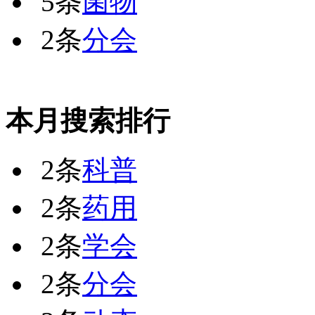
5条
菌物
2条
分会
本月搜索排行
2条
科普
2条
药用
2条
学会
2条
分会