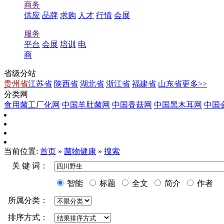
商务
供应
品牌
求购
人才
行情
会展
服务
平台
会展
培训
电
商
省级分站
贵州省
江苏省
陕西省
湖北省
浙江省
福建省
山东省
更多>>
分类网
食用菌工厂化网
中国羊肚菌网
中国香菇网
中国黑木耳网
中国
当前位置:
首页
»
菌物健康
»
搜索
关 键 词：
智能
标题
全文
简介
作者
所属分类：
排序方式：