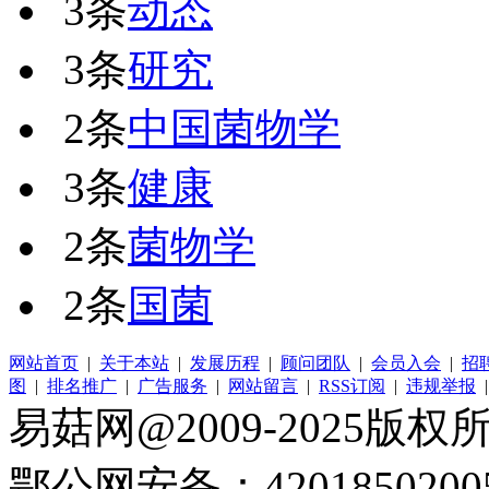
3条
动态
3条
研究
2条
中国菌物学
3条
健康
2条
菌物学
2条
国菌
网站首页
|
关于本站
|
发展历程
|
顾问团队
|
会员入会
|
招
图
|
排名推广
|
广告服务
|
网站留言
|
RSS订阅
|
违规举报
易菇网@2009-2025版权所有
鄂公网安备：4201850200