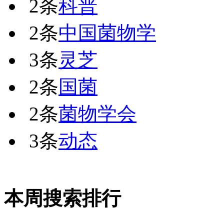
2条
科普
2条
中国菌物学
3条
灵芝
2条
国菌
2条
菌物学会
3条
动态
本周搜索排行