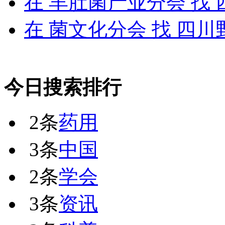
在
羊肚菌产业分会
找 
在
菌文化分会
找 四川
今日搜索排行
2条
药用
3条
中国
2条
学会
3条
资讯