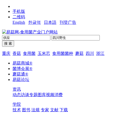
手机版
二维码
English
한글역
日本語
刊登广告
重庆
香菇
食用菌
玉米芯
食用菌菌种
蘑菇
四川
浙江
易菇商城®
菌博会展®
蘑菇通®
易菇论坛
资讯
动态
访谈
专题
图库
视频
消费
学院
技术
图书
法规
专家
文献
下载