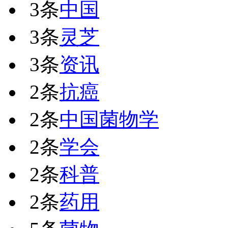
3条
中国
3条
灵芝
3条
资讯
2条
抗癌
2条
中国菌物学
2条
学会
2条
科普
2条
药用