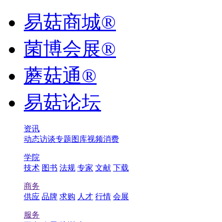
易菇商城®
菌博会展®
蘑菇通®
易菇论坛
资讯
动态
访谈
专题
图库
视频
消费
学院
技术
图书
法规
专家
文献
下载
商务
供应
品牌
求购
人才
行情
会展
服务