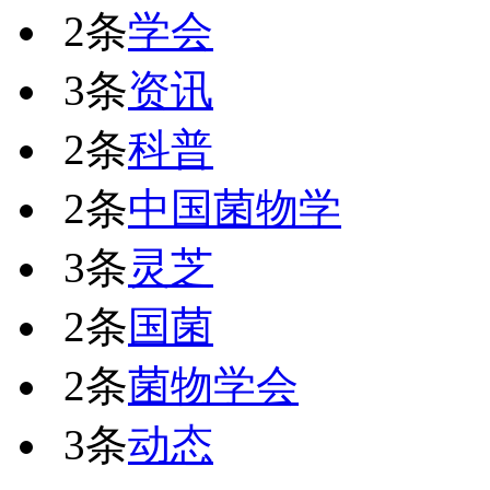
2条
学会
3条
资讯
2条
科普
2条
中国菌物学
3条
灵芝
2条
国菌
2条
菌物学会
3条
动态