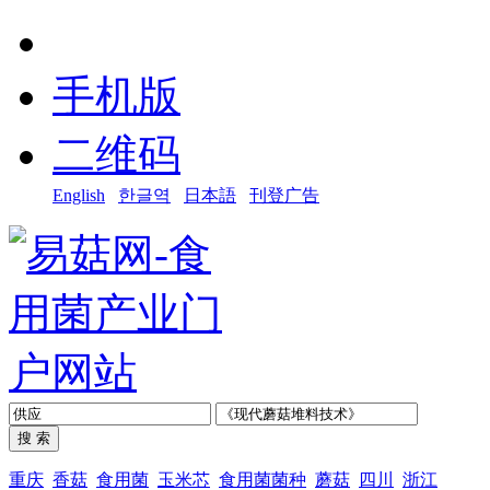
手机版
二维码
English
한글역
日本語
刊登广告
重庆
香菇
食用菌
玉米芯
食用菌菌种
蘑菇
四川
浙江