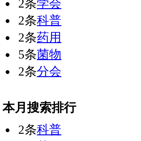
2条
学会
2条
科普
2条
药用
5条
菌物
2条
分会
本月搜索排行
2条
科普