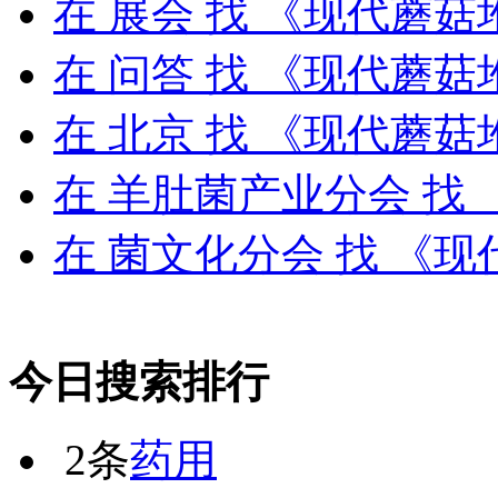
在
展会
找 《现代蘑菇
在
问答
找 《现代蘑菇
在
北京
找 《现代蘑菇
在
羊肚菌产业分会
找 
在
菌文化分会
找 《现
今日搜索排行
2条
药用