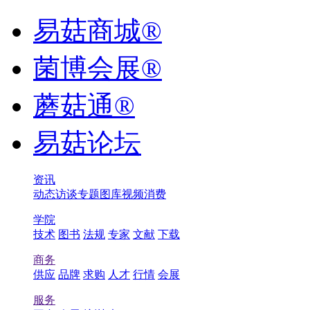
易菇商城®
菌博会展®
蘑菇通®
易菇论坛
资讯
动态
访谈
专题
图库
视频
消费
学院
技术
图书
法规
专家
文献
下载
商务
供应
品牌
求购
人才
行情
会展
服务